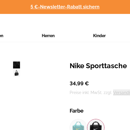
5 €-Newsletter-Rabatt sichern
en
Herren
Kinder
Nike Sporttasche
Hersteller
:
34,99 €
Preise inkl. MwSt. zzgl.
Versand
Farbe