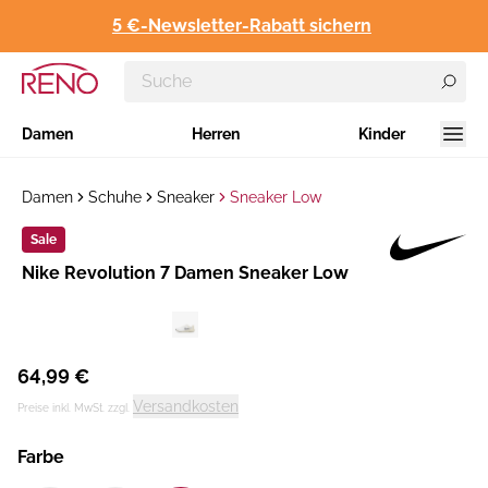
5 €-Newsletter-Rabatt sichern
Damen
Herren
Kinder
Damen
Schuhe
Sneaker
Sneaker Low
Sale
Hersteller
Nike Revolution 7 Damen Sneaker Low
:
64,99 €
Versandkosten
Preise inkl. MwSt. zzgl.
Farbe