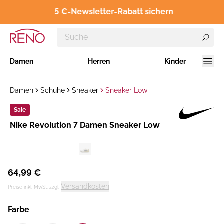
5 €-Newsletter-Rabatt sichern
Damen
Herren
Kinder
Damen
Schuhe
Sneaker
Sneaker Low
Sale
Hersteller
Nike Revolution 7 Damen Sneaker Low
:
64,99 €
Versandkosten
Preise inkl. MwSt. zzgl.
Farbe