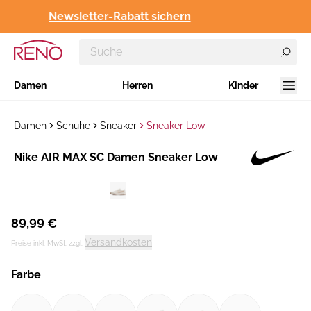
Newsletter-Rabatt sichern
Damen
Herren
Kinder
Damen
Schuhe
Sneaker
Sneaker Low
Hersteller
Nike AIR MAX SC Damen Sneaker Low
:
89,99 €
Versandkosten
Preise inkl. MwSt. zzgl.
Farbe