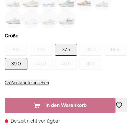
Größe
36.5
37.0
37.5
38.0
38.5
39.0
40.0
40.5
41.0
Größentabelle ansehen
In den Warenkorb
Derzeit nicht verfügbar