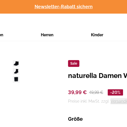
Newsletter-Rabatt sichern
en
Herren
Kinder
Sale
naturella Damen 
Hersteller
:
39,99 €
49,99 €
-20%
Preise inkl. MwSt. zzgl.
Versand
Größe