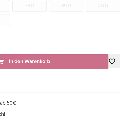
38.0
39.0
40.0
In den Warenkorb
g ab 50€
cht