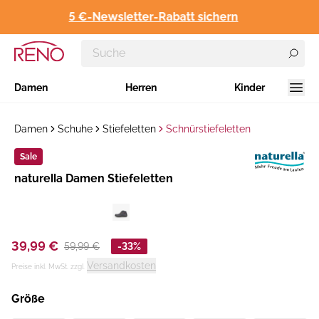
5 €-Newsletter-Rabatt sichern
Damen
Herren
Kinder
Damen
Schuhe
Stiefeletten
Schnürstiefeletten
Sale
Hersteller
naturella Damen Stiefeletten
:
39,99 €
59,99 €
-33%
Versandkosten
Preise inkl. MwSt. zzgl.
Größe