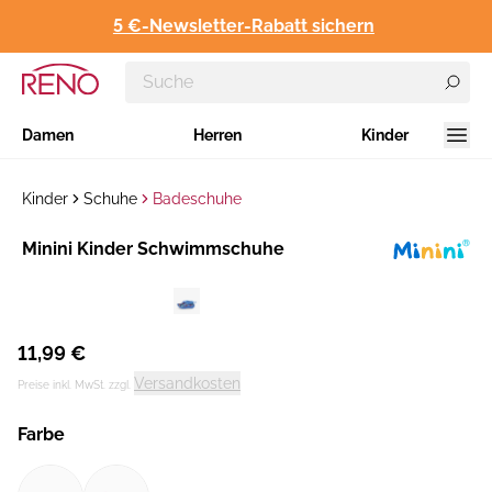
5 €-Newsletter-Rabatt sichern
Damen
Herren
Kinder
Kinder
Schuhe
Badeschuhe
Hersteller
Minini Kinder Schwimmschuhe
:
11,99 €
Versandkosten
Preise inkl. MwSt. zzgl.
Farbe