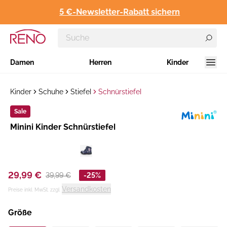
5 €-Newsletter-Rabatt sichern
Damen
Herren
Kinder
Kinder
Schuhe
Stiefel
Schnürstiefel
Sale
Hersteller
Minini Kinder Schnürstiefel
:
29,99 €
39,99 €
-25%
Versandkosten
Preise inkl. MwSt. zzgl.
Größe