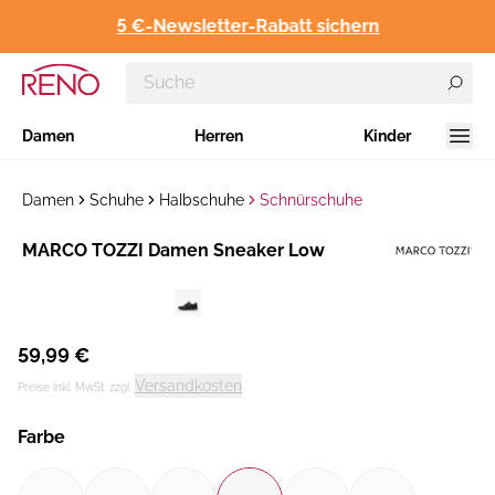
5 €-Newsletter-Rabatt sichern
Damen
Herren
Kinder
Damen
Schuhe
Halbschuhe
Schnürschuhe
Hersteller
MARCO TOZZI Damen Sneaker Low
:
59,99 €
Versandkosten
Preise inkl. MwSt. zzgl.
Farbe