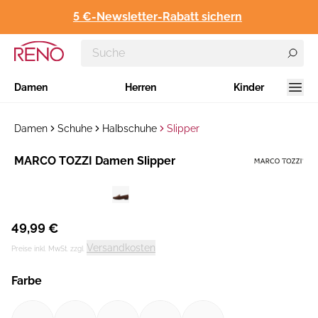
5 €-Newsletter-Rabatt sichern
Damen
Herren
Kinder
Damen
Schuhe
Halbschuhe
Slipper
Hersteller
MARCO TOZZI Damen Slipper
:
49,99 €
Versandkosten
Preise inkl. MwSt. zzgl.
Farbe