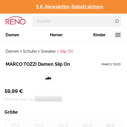
5 €-Newsletter-Rabatt sichern
Damen
Herren
Kinder
Damen
Schuhe
Sneaker
Slip On
Hersteller
MARCO TOZZI Damen Slip On
:
59,99 €
Versandkosten
Preise inkl. MwSt. zzgl.
Größe
37.0
38.0
39.0
40.0
41.0