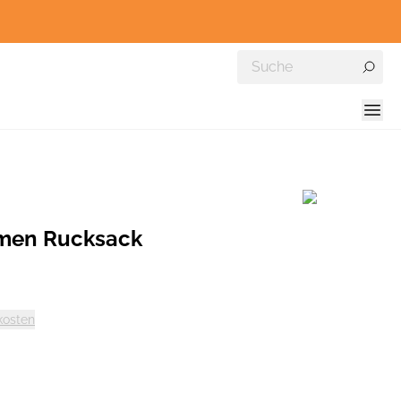
men Rucksack
kosten