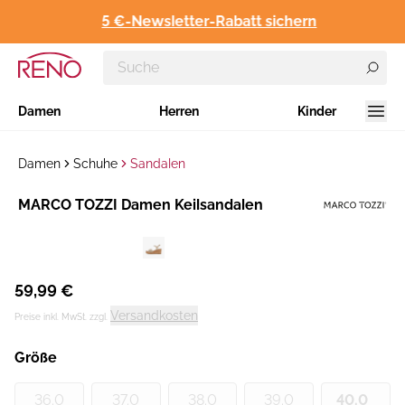
5 €-Newsletter-Rabatt sichern
Damen
Herren
Kinder
Damen
Schuhe
Sandalen
Hersteller
MARCO TOZZI Damen Keilsandalen
:
59,99 €
Versandkosten
Preise inkl. MwSt. zzgl.
Größe
36.0
37.0
38.0
39.0
40.0