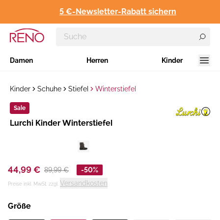
5 €-Newsletter-Rabatt sichern
Damen
Herren
Kinder
Kinder
Schuhe
Stiefel
Winterstiefel
Sale
Hersteller
​Lurchi Kinder Winterstiefel
:
44,99 €
89,99 €
-50%
Versandkosten
Preise inkl. MwSt. zzgl.
Größe