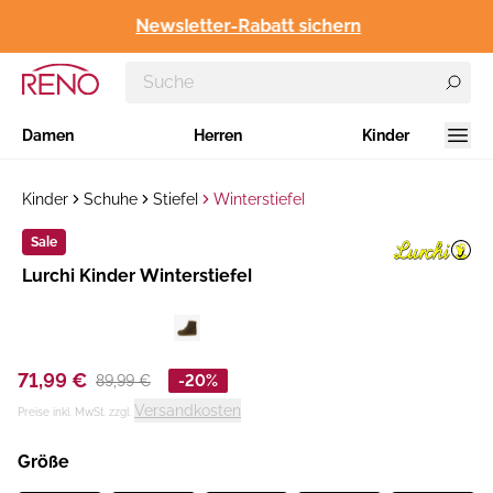
Newsletter-Rabatt sichern
Damen
Herren
Kinder
Kinder
Schuhe
Stiefel
Winterstiefel
Sale
Hersteller
​Lurchi Kinder Winterstiefel
:
71,99 €
89,99 €
-20%
Versandkosten
Preise inkl. MwSt. zzgl.
Größe