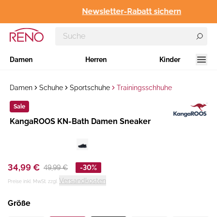
Newsletter-Rabatt sichern
Damen
Herren
Kinder
Damen
Schuhe
Sportschuhe
Trainingsschhuhe
Sale
Hersteller
KangaROOS KN-Bath Damen Sneaker
:
34,99 €
49,99 €
-30%
Versandkosten
Preise inkl. MwSt. zzgl.
Größe