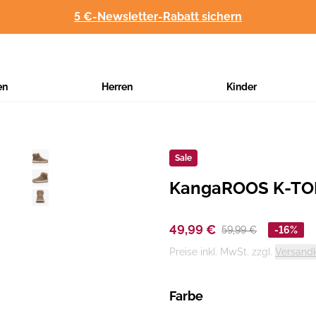
5 €-Newsletter-Rabatt sichern
en
Herren
Kinder
Sale
KangaROOS K-TOP
Hersteller
:
49,99 €
59,99 €
-16%
Preise inkl. MwSt. zzgl.
Versand
Farbe