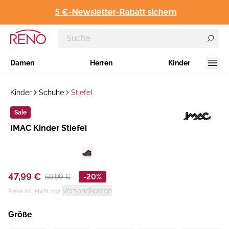
5 €-Newsletter-Rabatt sichern
Damen
Herren
Kinder
Kinder
Schuhe
Stiefel
Sale
Hersteller
IMAC Kinder Stiefel
:
47,99 €
59,99 €
-20%
Versandkosten
Preise inkl. MwSt. zzgl.
Größe