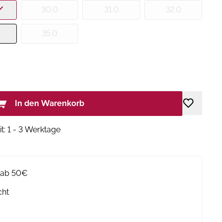
30.0
31.0
32.0
35.0
In den Warenkorb
it: 1 - 3 Werktage
g ab 50€
cht