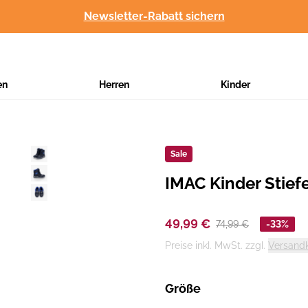
Newsletter-Rabatt sichern
en
Herren
Kinder
Sale
IMAC Kinder Stiefe
Hersteller
:
49,99 €
74,99 €
-33%
Preise inkl. MwSt. zzgl.
Versand
Größe