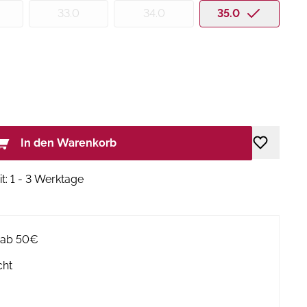
33.0
34.0
35.0
In den Warenkorb
it: 1 - 3 Werktage
g ab 50€
cht