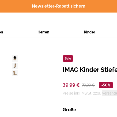
Newsletter-Rabatt sichern
en
Herren
Kinder
Sale
IMAC Kinder Stiefe
Hersteller
:
39,99 €
79,99 €
-50%
Preise inkl. MwSt. zzgl.
Versand
Größe