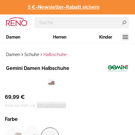
5 €-Newsletter-Rabatt sichern
Damen
Herren
Kinder
Damen
Schuhe
Halbschuhe
Hersteller
Gemini Damen Halbschuhe
:
69,99 €
Versandkosten
Preise inkl. MwSt. zzgl.
Farbe