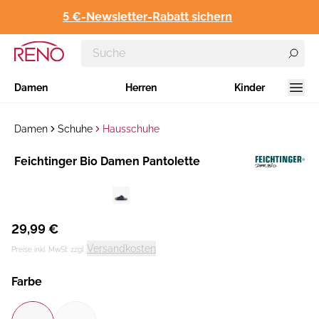
5 €-Newsletter-Rabatt sichern
Damen
Herren
Kinder
Damen
Schuhe
Hausschuhe
Hersteller
Feichtinger Bio Damen Pantolette
:
29,99 €
Versandkosten
Preise inkl. MwSt. zzgl.
Farbe