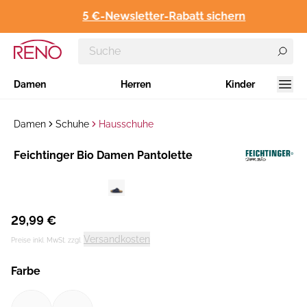
5 €-Newsletter-Rabatt sichern
Damen
Herren
Kinder
Damen
Schuhe
Hausschuhe
Hersteller
Feichtinger Bio Damen Pantolette
:
29,99 €
Versandkosten
Preise inkl. MwSt. zzgl.
Farbe