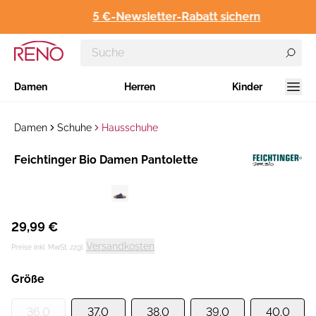
5 €-Newsletter-Rabatt sichern
Damen
Herren
Kinder
Damen
Schuhe
Hausschuhe
Hersteller
Feichtinger Bio Damen Pantolette
:
29,99 €
Versandkosten
Preise inkl. MwSt. zzgl.
Größe
36.0
37.0
38.0
39.0
40.0