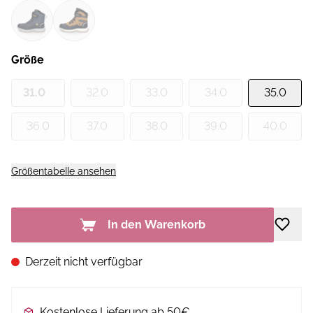
Größe
31.0
32.0
33.0
34.0
35.0
36.0
37.0
38.0
39.0
40.0
Größentabelle ansehen
In den Warenkorb
Derzeit nicht verfügbar
Kostenlose Lieferung ab 50€