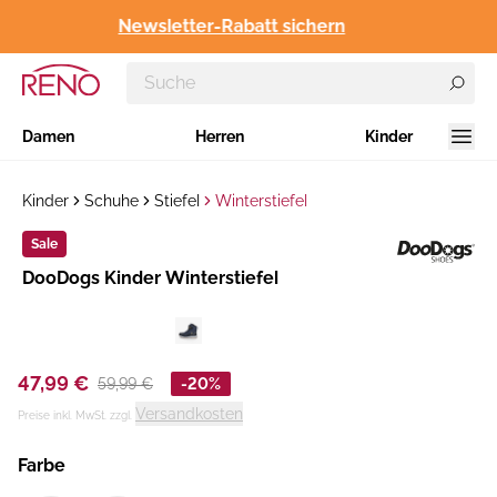
Newsletter-Rabatt sichern
Damen
Herren
Kinder
Kinder
Schuhe
Stiefel
Winterstiefel
Sale
Hersteller
​DooDogs Kinder Winterstiefel
:
47,99 €
59,99 €
-20%
Versandkosten
Preise inkl. MwSt. zzgl.
Farbe