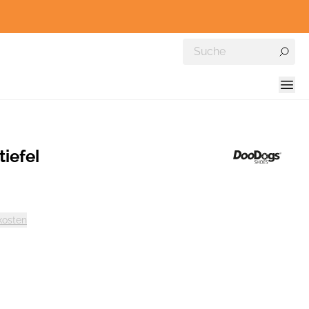
iefel
kosten