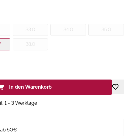
33.0
34.0
35.0
38.0
In den Warenkorb
it: 1 - 3 Werktage
g ab 50€