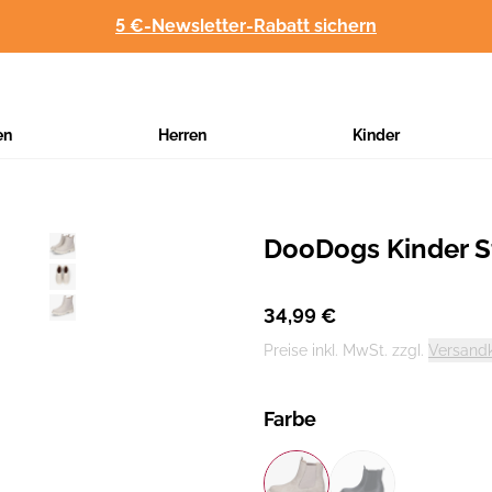
5 €-Newsletter-Rabatt sichern
en
Herren
Kinder
DooDogs Kinder St
Hersteller
:
34,99 €
Preise inkl. MwSt. zzgl.
Versand
Farbe