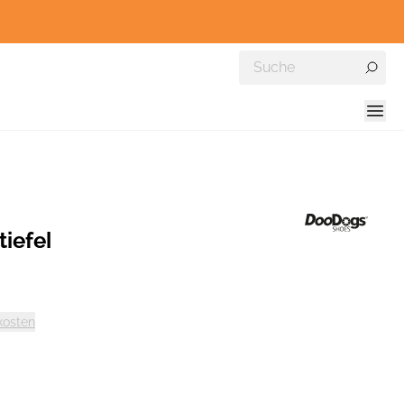
iefel
kosten