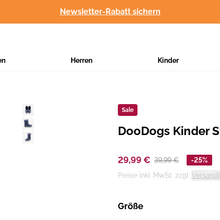
Newsletter-Rabatt sichern
en
Herren
Kinder
Sale
DooDogs Kinder St
Hersteller
:
29,99 €
39,99 €
-25%
Preise inkl. MwSt. zzgl.
Versand
Größe