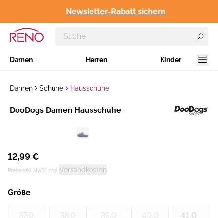
Newsletter-Rabatt sichern
Damen
Herren
Kinder
Damen
Schuhe
Hausschuhe
Hersteller
DooDogs Damen Hausschuhe
:
12,99 €
Versandkosten
Preise inkl. MwSt. zzgl.
Größe
37.0
38.0
39.0
40.0
41.0