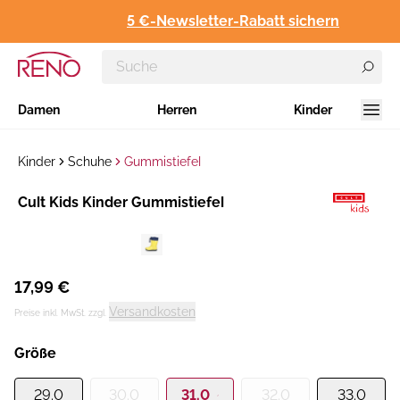
5 €-Newsletter-Rabatt sichern
Damen
Herren
Kinder
Kinder
Schuhe
Gummistiefel
Hersteller
​Cult Kids Kinder Gummistiefel
:
17,99 €
Versandkosten
Preise inkl. MwSt. zzgl.
Größe
29.0
30.0
31.0
32.0
33.0