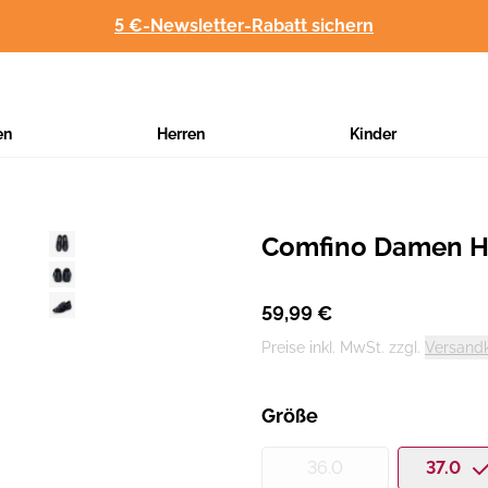
5 €-Newsletter-Rabatt sichern
en
Herren
Kinder
Comfino Damen H
Hersteller
:
59,99 €
Preise inkl. MwSt. zzgl.
Versand
Größe
36.0
37.0