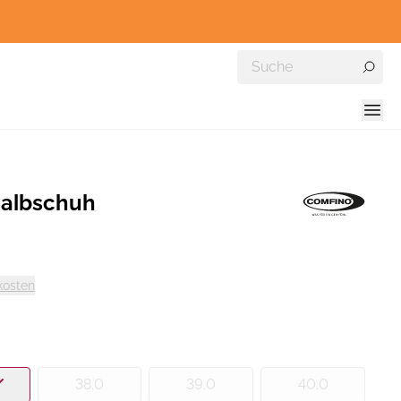
albschuh
kosten
38.0
39.0
40.0