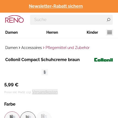
Newsletter-Rabatt sichern
Damen
Herren
Kinder
Damen
Accessoires
Pflegemittel und Zubehör
Hersteller
Collonil Compact Schuhcreme braun
:
5,99 €
Versandkosten
Preise inkl. MwSt. zzgl.
Farbe