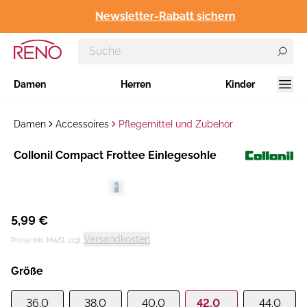
Newsletter-Rabatt sichern
Damen
Herren
Kinder
Damen
Accessoires
Pflegemittel und Zubehör
Hersteller
Collonil Compact Frottee Einlegesohle
:
5,99 €
Versandkosten
Preise inkl. MwSt. zzgl.
Größe
36.0
38.0
40.0
42.0
44.0