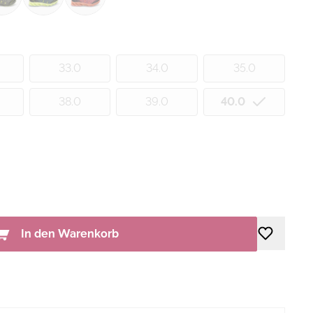
33.0
34.0
35.0
38.0
39.0
40.0
In den Warenkorb