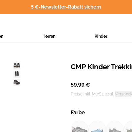
5 €-Newsletter-Rabatt sichern
en
Herren
Kinder
CMP Kinder Trekk
Hersteller
:
59,99 €
Preise inkl. MwSt. zzgl.
Versand
Farbe