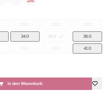
29.0
30.0
31.0
34.0
35.0
36.0
39.0
40.0
41.0
In den Warenkorb