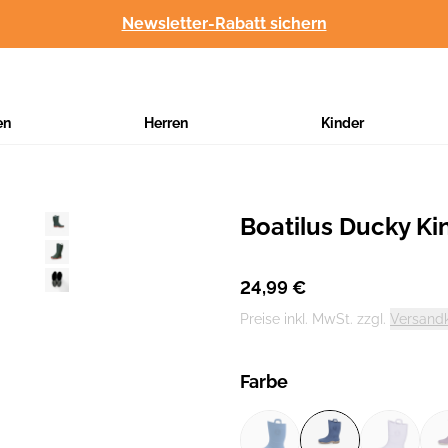
Newsletter-Rabatt sichern
en
Herren
Kinder
Boatilus Ducky Ki
Hersteller
:
24,99 €
Preise inkl. MwSt. zzgl.
Versand
Farbe