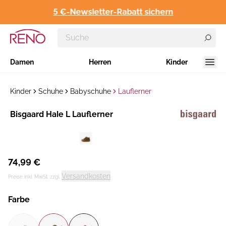
5 €-Newsletter-Rabatt sichern
Damen
Herren
Kinder
Kinder
Schuhe
Babyschuhe
Lauflerner
Hersteller
​Bisgaard Hale L Lauflerner
:
74,99 €
Versandkosten
Preise inkl. MwSt. zzgl.
Farbe