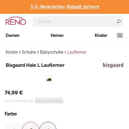
5 €-Newsletter-Rabatt sichern
Damen
Herren
Kinder
Kinder
Schuhe
Babyschuhe
Lauflerner
Hersteller
​Bisgaard Hale L Lauflerner
:
74,99 €
Versandkosten
Preise inkl. MwSt. zzgl.
Farbe