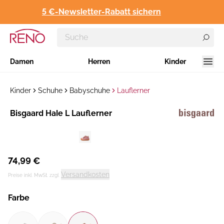
5 €-Newsletter-Rabatt sichern
Damen
Herren
Kinder
Kinder
Schuhe
Babyschuhe
Lauflerner
Hersteller
​Bisgaard Hale L Lauflerner
:
74,99 €
Versandkosten
Preise inkl. MwSt. zzgl.
Farbe