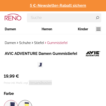
5 €-Newsletter-Rabatt sichern
Damen
Herren
Kinder
Damen
Schuhe
Stiefel
Gummistiefel
Hersteller
​AVIC ADVENTURE Damen Gummistiefel
:
19,99 €
Versandkosten
Preise inkl. MwSt. zzgl.
Farbe