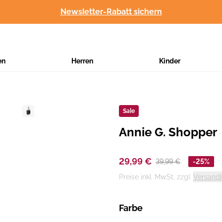
Newsletter-Rabatt sichern
en
Herren
Kinder
Sale
Annie G. Shopper
Hersteller
:
29,99 €
39,99 €
-25%
Preise inkl. MwSt. zzgl.
Versand
Farbe