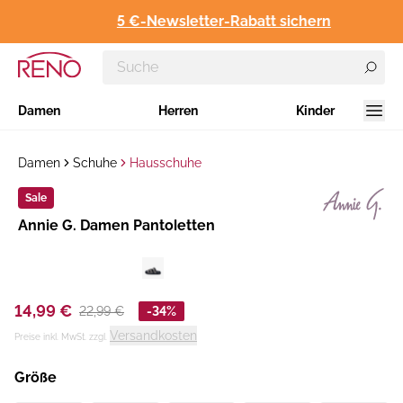
5 €-Newsletter-Rabatt sichern
Damen
Herren
Kinder
Damen
Schuhe
Hausschuhe
Sale
Hersteller
Annie G. Damen Pantoletten
:
14,99 €
22,99 €
-34%
Versandkosten
Preise inkl. MwSt. zzgl.
Größe