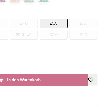
24.0
25.0
26.0
29.0
30.0
31.0
In den Warenkorb