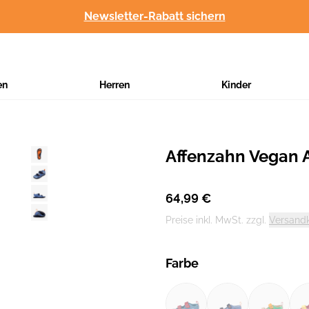
Newsletter-Rabatt sichern
en
Herren
Kinder
Affenzahn Vegan A
Hersteller
:
64,99 €
Preise inkl. MwSt. zzgl.
Versand
Farbe