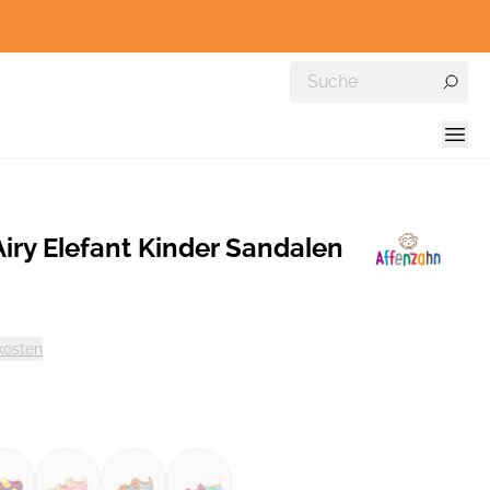
iry Elefant Kinder Sandalen
kosten