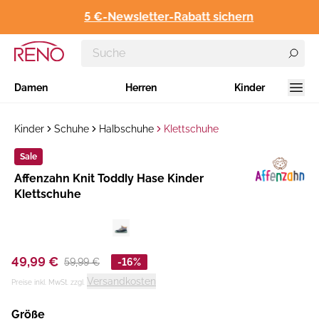
5 €-Newsletter-Rabatt sichern
Damen
Herren
Kinder
Kinder
Schuhe
Halbschuhe
Klettschuhe
Sale
Hersteller
Affenzahn Knit Toddly Hase Kinder
:
Klettschuhe
49,99 €
59,99 €
-16%
Versandkosten
Preise inkl. MwSt. zzgl.
Größe