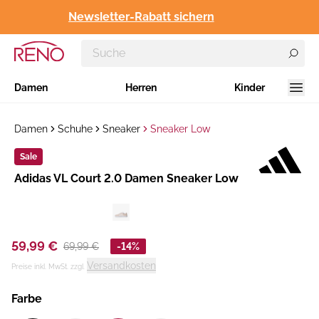
Newsletter-Rabatt sichern
Damen
Herren
Kinder
Damen
Schuhe
Sneaker
Sneaker Low
Sale
Hersteller
​Adidas VL Court 2.0 Damen Sneaker Low
:
59,99 €
69,99 €
-14%
Versandkosten
Preise inkl. MwSt. zzgl.
Farbe