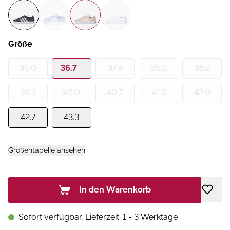
Größe
36.0
36.7
37.3
38.0
38.7
39.3
40.0
40.7
41.3
42.0
42.7
43.3
Größentabelle ansehen
In den Warenkorb
Sofort verfügbar, Lieferzeit: 1 - 3 Werktage