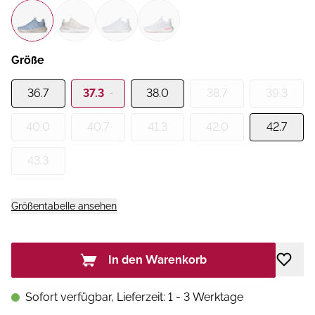
Größe
36.7
37.3
38.0
38.7
39.3
40.0
40.7
41.3
42.0
42.7
43.3
Größentabelle ansehen
In den Warenkorb
Sofort verfügbar, Lieferzeit: 1 - 3 Werktage