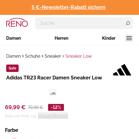
5 €-Newsletter-Rabatt sichern
Damen
Herren
Kinder
Damen
Schuhe
Sneaker
Sneaker Low
Sale
Hersteller
​Adidas TR23 Racer Damen Sneaker Low
:
69,99 €
79,99 €
-12%
Versandkosten
Preise inkl. MwSt. zzgl.
Farbe