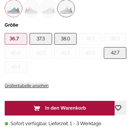
Größe
36.7
37.3
38.0
38.7
39.3
40.0
40.7
41.3
42.0
42.7
43.3
Größentabelle ansehen
In den Warenkorb
Sofort verfügbar, Lieferzeit: 1 - 3 Werktage