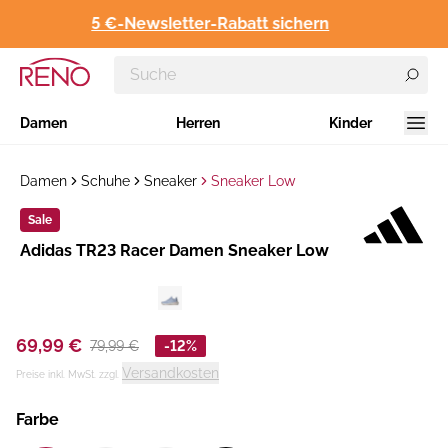
5 €-Newsletter-Rabatt sichern
Damen
Herren
Kinder
Damen
Schuhe
Sneaker
Sneaker Low
Sale
Hersteller
​Adidas TR23 Racer Damen Sneaker Low
:
69,99 €
79,99 €
-12%
Versandkosten
Preise inkl. MwSt. zzgl.
Farbe