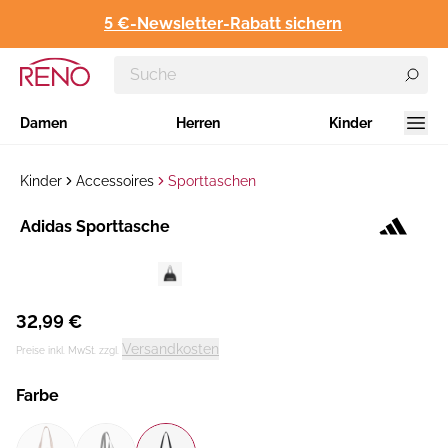
5 €-Newsletter-Rabatt sichern
Damen
Herren
Kinder
Kinder
Accessoires
Sporttaschen
Hersteller
​Adidas Sporttasche
:
32,99 €
Versandkosten
Preise inkl. MwSt. zzgl.
Farbe