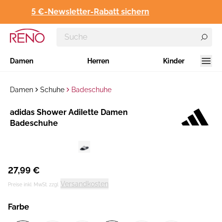
5 €-Newsletter-Rabatt sichern
Damen
Herren
Kinder
Damen
Schuhe
Badeschuhe
Hersteller
adidas Shower Adilette Damen
:
Badeschuhe
27,99 €
Versandkosten
Preise inkl. MwSt. zzgl.
Farbe