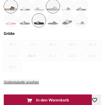
Größe
36.7
37.0
38.0
39.0
39.3
40.0
40.5
40.7
42.0
43.0
45.0
Größentabelle ansehen
In den Warenkorb