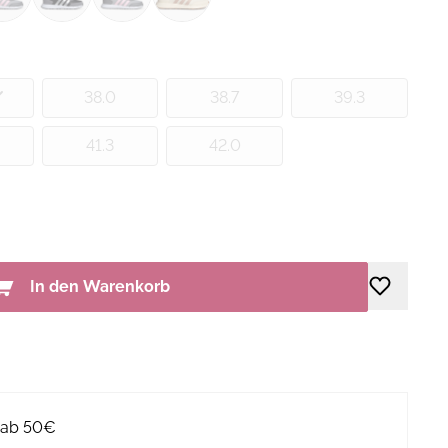
38.0
38.7
39.3
41.3
42.0
In den Warenkorb
g ab 50€