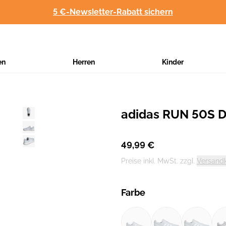
5 €-Newsletter-Rabatt sichern
en
Herren
Kinder
adidas RUN 50S 
Hersteller
:
49,99 €
Preise inkl. MwSt. zzgl.
Versand
Farbe