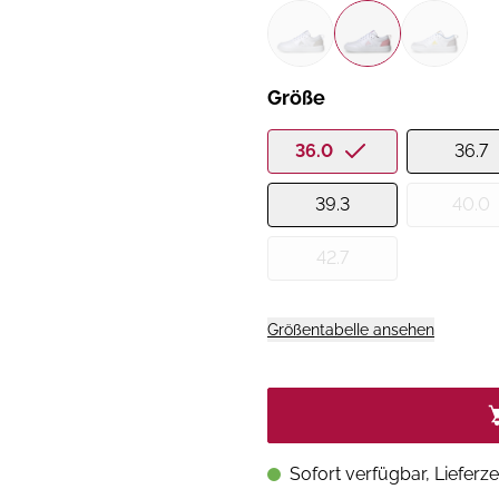
Größe
36.0
36.7
39.3
40.0
42.7
Größentabelle ansehen
Sofort verfügbar, Lieferze