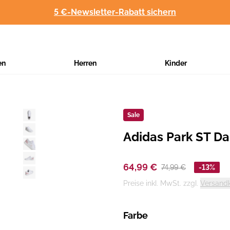
5 €-Newsletter-Rabatt sichern
en
Herren
Kinder
Sale
Adidas Park ST D
Hersteller
:
64,99 €
74,99 €
-13%
Preise inkl. MwSt. zzgl.
Versand
Farbe