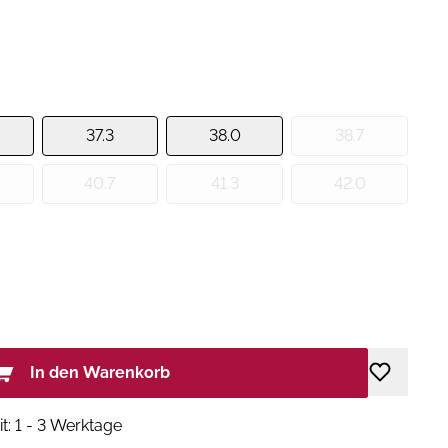
37.3
38.0
38.7
40.7
41.3
42.0
In den Warenkorb
it: 1 - 3 Werktage