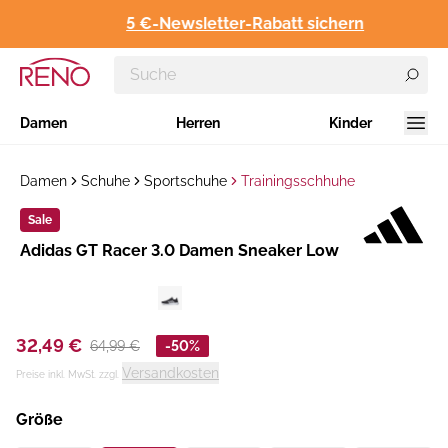
5 €-Newsletter-Rabatt sichern
Damen
Herren
Kinder
Damen
Schuhe
Sportschuhe
Trainingsschhuhe
Sale
Hersteller
​Adidas GT Racer 3.0 Damen Sneaker Low
:
32,49 €
64,99 €
-50%
Versandkosten
Preise inkl. MwSt. zzgl.
Größe