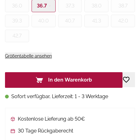
36.0
36.7
37.3
38.0
38.7
39.3
40.0
40.7
41.3
42.0
42.7
Größentabelle ansehen
In den Warenkorb
Sofort verfügbar, Lieferzeit: 1 - 3 Werktage
Kostenlose Lieferung ab 50€
30 Tage Rückgaberecht